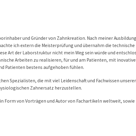
orinhaber und Gründer von Zahnkreation. Nach meiner Ausbildun
achte ich extern die Meisterprüfung und übernahm die technische 
iese Art der Laborstruktur nicht mein Weg sein würde und entschlo
hnische Arbeiten zu realisieren, für und am Patienten, mit inovat
r und Patienten bestens aufgehoben fühlen.
chen Spezialisten, die mit viel Leidenschaft und Fachwissen unser
hysiologischen Zahnersatz herzustellen.
 in Form von Vorträgen und Autor von Fachartikeln weltweit, sowie a