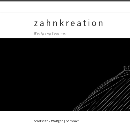
Zum Inhalt springen
z a h n k r e a t i o n
W o l f g a n g S o m m e r
Startseite
»
Wolfgang Sommer