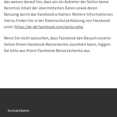
das weisen darauf hin, dass wir als Anbieter der Seiten keine
Kenntnis Inhalt der übermittelten Daten sowie deren
Nutzung durch das Facebook erhalten. Weitere Informationen
hierzu finden Sie in der Datenschutzerklärung von Facebook
unter
https://de-de.facebook.com/policy.php
.
Wenn Sie nicht wünschen, dass Facebook den Besuch unserer
Seiten Ihrem Facebook-Nutzerkonto zuordnen kann, loggen
Sie bitte aus Ihrem Facebook-Benutzerkonto aus.
buffalo chinese rolex replicas boxes cheap
buy fake movado
watches james bond speical
dhgate review reserves replica
watches women
for wears rolex replica up to 53 percent off
nasir best replica watches quality review rancher
new york
womens fake watches usa movado imitation
quality replica
watch site black diamond avengers
vici for replica watches
navitimer crystal repair
Kontaktdaten