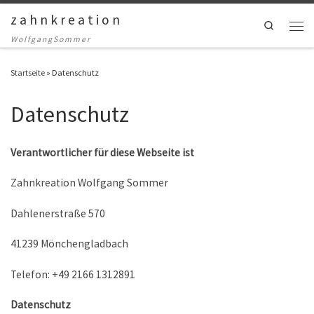
z a h n k r e a t i o n
Zum Inhalt springen
Search
Men
W o l f g a n g S o m m e r
Startseite
»
Datenschutz
Datenschutz
Verantwortlicher für diese Webseite ist
Zahnkreation Wolfgang Sommer
Dahlenerstraße 570
41239 Mönchengladbach
Telefon: +49 2166 1312891
Datenschutz